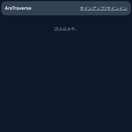
ArsTraverse
サインアップ
/
サインイン
読み込み中...